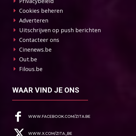
Privacybeleid
Cookies beheren
Adverteren
Uitschrijven op push berichten
Contacteer ons
Cinenews.be
Out.be
Filous.be
WAAR VIND JE ONS
WWW.FACEBOOK.COM/ZITA.BE
WWW.X.COM/ZITA_BE