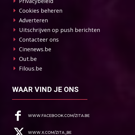
Privacybeleid
Cookies beheren
Adverteren
Uitschrijven op push berichten
Contacteer ons
Cinenews.be
Out.be
Filous.be
WAAR VIND JE ONS
WWW.FACEBOOK.COM/ZITA.BE
WWW.X.COM/ZITA_BE