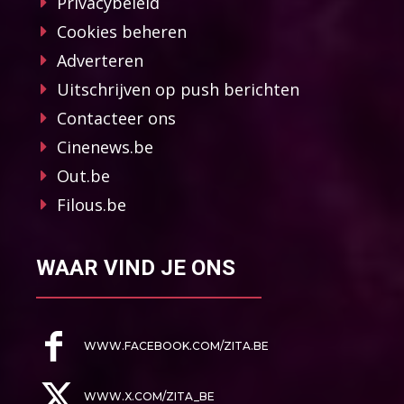
Privacybeleid
Cookies beheren
Adverteren
Uitschrijven op push berichten
Contacteer ons
Cinenews.be
Out.be
Filous.be
WAAR VIND JE ONS
WWW.FACEBOOK.COM/ZITA.BE
WWW.X.COM/ZITA_BE