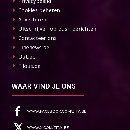
Privacybeleid
Cookies beheren
Adverteren
Uitschrijven op push berichten
Contacteer ons
Cinenews.be
Out.be
Filous.be
WAAR VIND JE ONS
WWW.FACEBOOK.COM/ZITA.BE
WWW.X.COM/ZITA_BE