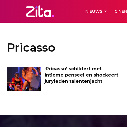
NIEUWS
CINE
Pricasso
‘Pricasso’ schildert met
intieme penseel en shockeert
juryleden talentenjacht