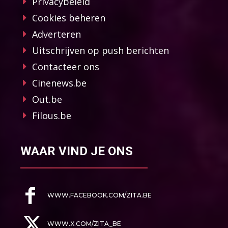
Privacybeleid
Cookies beheren
Adverteren
Uitschrijven op push berichten
Contacteer ons
Cinenews.be
Out.be
Filous.be
WAAR VIND JE ONS
WWW.FACEBOOK.COM/ZITA.BE
WWW.X.COM/ZITA_BE