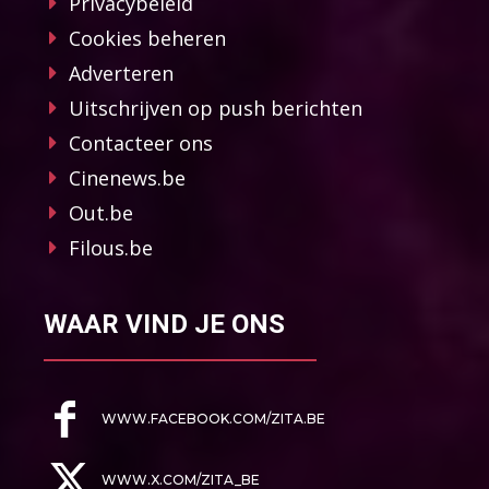
Privacybeleid
Cookies beheren
Adverteren
Uitschrijven op push berichten
Contacteer ons
Cinenews.be
Out.be
Filous.be
WAAR VIND JE ONS
WWW.FACEBOOK.COM/ZITA.BE
WWW.X.COM/ZITA_BE