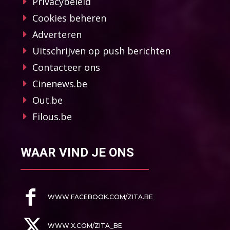
Privacybeleid
Cookies beheren
Adverteren
Uitschrijven op push berichten
Contacteer ons
Cinenews.be
Out.be
Filous.be
WAAR VIND JE ONS
WWW.FACEBOOK.COM/ZITA.BE
WWW.X.COM/ZITA_BE