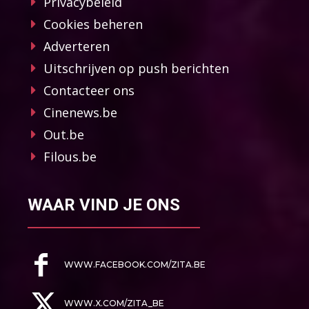
Privacybeleid
Cookies beheren
Adverteren
Uitschrijven op push berichten
Contacteer ons
Cinenews.be
Out.be
Filous.be
WAAR VIND JE ONS
WWW.FACEBOOK.COM/ZITA.BE
WWW.X.COM/ZITA_BE