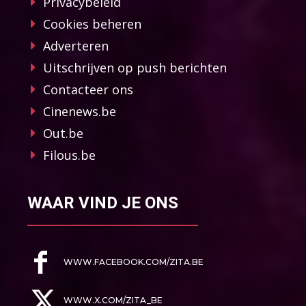
Privacybeleid
Cookies beheren
Adverteren
Uitschrijven op push berichten
Contacteer ons
Cinenews.be
Out.be
Filous.be
WAAR VIND JE ONS
WWW.FACEBOOK.COM/ZITA.BE
WWW.X.COM/ZITA_BE