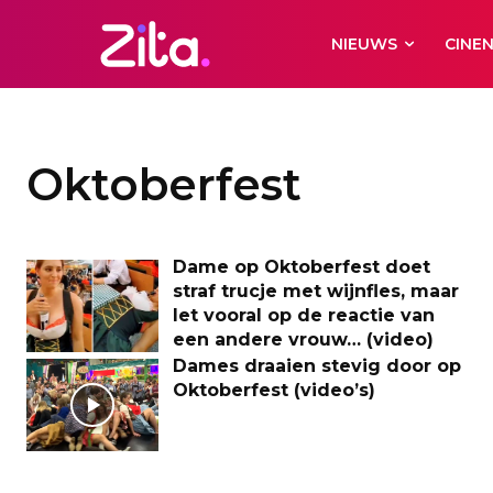
NIEUWS
CINE
Oktoberfest
Dame op Oktoberfest doet
straf trucje met wijnfles, maar
let vooral op de reactie van
een andere vrouw… (video)
Dames draaien stevig door op
Oktoberfest (video’s)