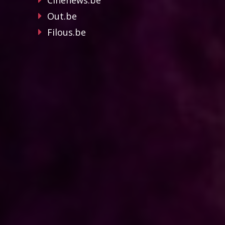
Cinenews.be
Out.be
Filous.be