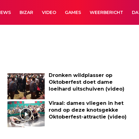
NEWS
BIZAR
VIDEO
GAMES
WEERBERICHT
DA
Dronken wildplasser op
Oktoberfest doet dame
loeihard uitschuiven (video)
Viraal: dames vliegen in het
rond op deze knotsgekke
Oktoberfest-attractie (video)