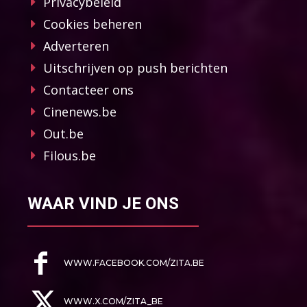
Privacybeleid
Cookies beheren
Adverteren
Uitschrijven op push berichten
Contacteer ons
Cinenews.be
Out.be
Filous.be
WAAR VIND JE ONS
WWW.FACEBOOK.COM/ZITA.BE
WWW.X.COM/ZITA_BE