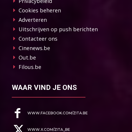
Privacybeleid
Cookies beheren
Adverteren
Uitschrijven op push berichten
Contacteer ons
Cinenews.be
Out.be
Filous.be
WAAR VIND JE ONS
WWW.FACEBOOK.COM/ZITA.BE
WWW.X.COM/ZITA_BE