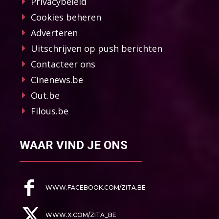
Privacybeleid
Cookies beheren
Adverteren
Uitschrijven op push berichten
Contacteer ons
Cinenews.be
Out.be
Filous.be
WAAR VIND JE ONS
WWW.FACEBOOK.COM/ZITA.BE
WWW.X.COM/ZITA_BE