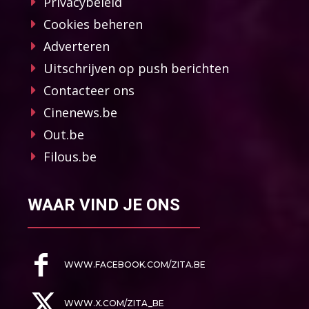
Privacybeleid
Cookies beheren
Adverteren
Uitschrijven op push berichten
Contacteer ons
Cinenews.be
Out.be
Filous.be
WAAR VIND JE ONS
WWW.FACEBOOK.COM/ZITA.BE
WWW.X.COM/ZITA_BE