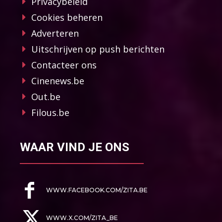
Privacybeleid
Cookies beheren
Adverteren
Uitschrijven op push berichten
Contacteer ons
Cinenews.be
Out.be
Filous.be
WAAR VIND JE ONS
WWW.FACEBOOK.COM/ZITA.BE
WWW.X.COM/ZITA_BE