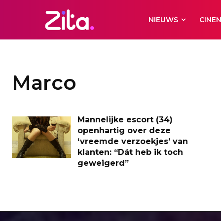
NIEUWS
CINE
Marco
Mannelijke escort (34)
openhartig over deze
‘vreemde verzoekjes’ van
klanten: “Dát heb ik toch
geweigerd”