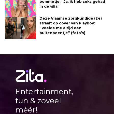
bommetje: “Ja, ik heb seks gehad
in de villa”
Deze Vlaamse zorgkundige (24)
straalt op cover van Playboy:
“Voelde me altijd een
buitenbeentje” (foto’s)
Entertainment,
fun & zoveel
méér!