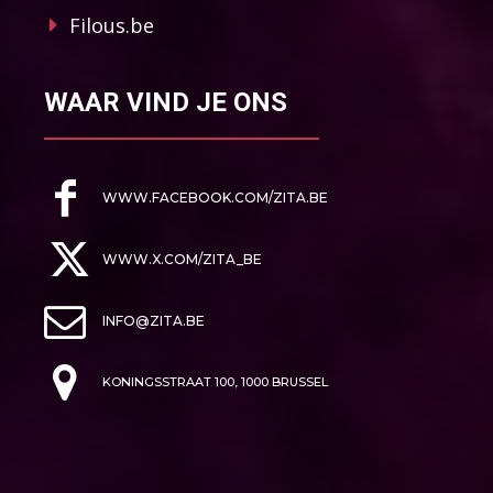
Filous.be
WAAR VIND JE ONS
WWW.FACEBOOK.COM/ZITA.BE
WWW.X.COM/ZITA_BE
INFO@ZITA.BE
KONINGSSTRAAT 100, 1000 BRUSSEL