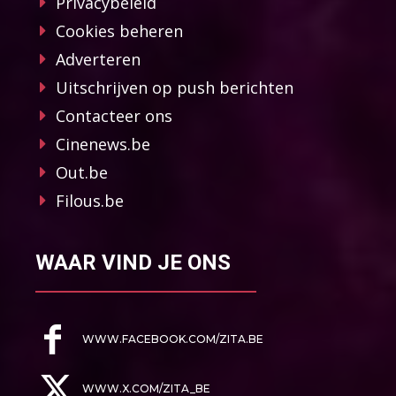
Privacybeleid
Cookies beheren
Adverteren
Uitschrijven op push berichten
Contacteer ons
Cinenews.be
Out.be
Filous.be
WAAR VIND JE ONS
WWW.FACEBOOK.COM/ZITA.BE
WWW.X.COM/ZITA_BE