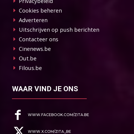
Privacybeleid
Cookies beheren
Adverteren
Uitschrijven op push berichten
Contacteer ons
Cinenews.be
Out.be
Filous.be
WAAR VIND JE ONS
WWW.FACEBOOK.COM/ZITA.BE
WWW.X.COM/ZITA_BE