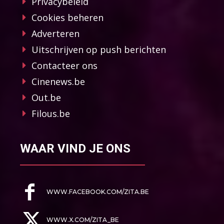
Privacybeleid
Cookies beheren
Adverteren
Uitschrijven op push berichten
Contacteer ons
Cinenews.be
Out.be
Filous.be
WAAR VIND JE ONS
WWW.FACEBOOK.COM/ZITA.BE
WWW.X.COM/ZITA_BE