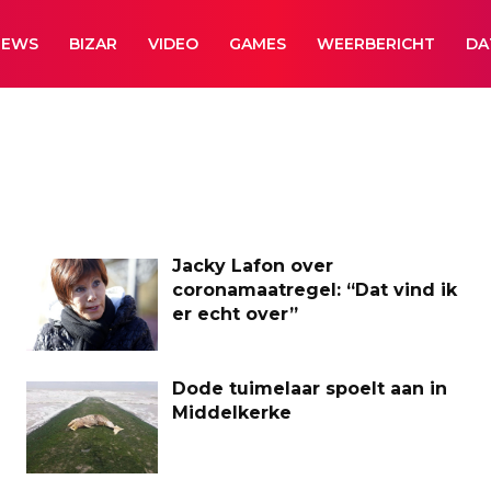
NEWS
BIZAR
VIDEO
GAMES
WEERBERICHT
DA
Jacky Lafon over
coronamaatregel: “Dat vind ik
er echt over”
Dode tuimelaar spoelt aan in
Middelkerke