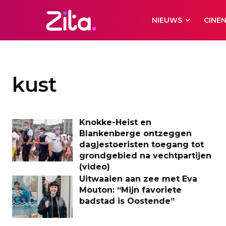
NIEUWS
CINE
kust
Knokke-Heist en
Blankenberge ontzeggen
dagjestoeristen toegang tot
grondgebied na vechtpartijen
(video)
Uitwaaien aan zee met Eva
Mouton: “Mijn favoriete
badstad is Oostende”