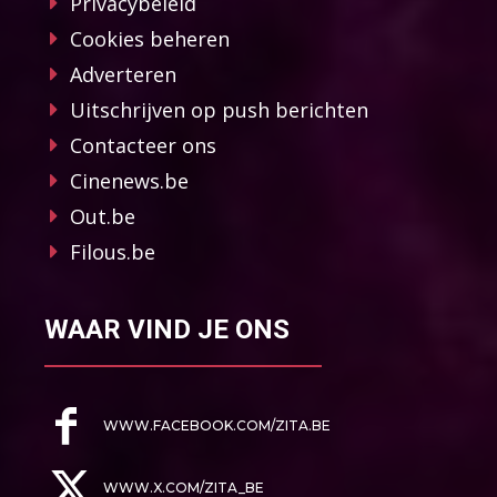
Privacybeleid
Cookies beheren
Adverteren
Uitschrijven op push berichten
Contacteer ons
Cinenews.be
Out.be
Filous.be
WAAR VIND JE ONS
WWW.FACEBOOK.COM/ZITA.BE
WWW.X.COM/ZITA_BE