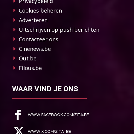
Privacybeleid
Cookies beheren
Adverteren
Uitschrijven op push berichten
Contacteer ons
Cinenews.be
Out.be
Filous.be
WAAR VIND JE ONS
WWW.FACEBOOK.COM/ZITA.BE
WWW.X.COM/ZITA_BE