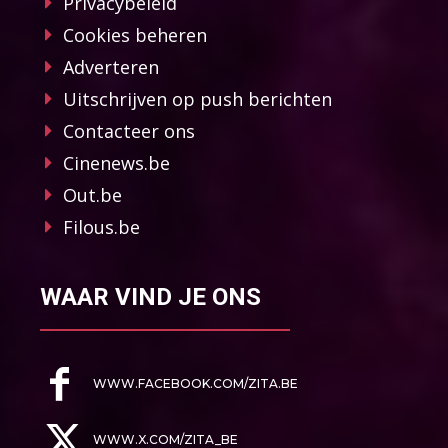
Privacybeleid
Cookies beheren
Adverteren
Uitschrijven op push berichten
Contacteer ons
Cinenews.be
Out.be
Filous.be
WAAR VIND JE ONS
WWW.FACEBOOK.COM/ZITA.BE
WWW.X.COM/ZITA_BE