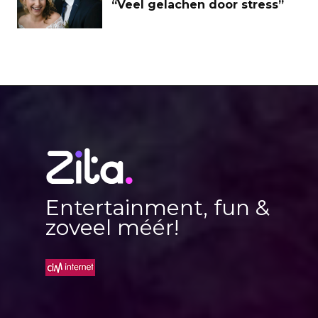
“Veel gelachen door stress”
Entertainment, fun &
zoveel méér!