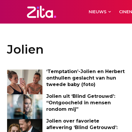
NIEUWS
CINE
Jolien
‘Temptation’-Jolien en Herbert
onthullen geslacht van hun
tweede baby (foto)
Jolien uit ‘Blind Getrouwd’:
“Ontgoocheld in mensen
rondom mij”
Jolien over favoriete
aflevering ‘Blind Getrouwd’: