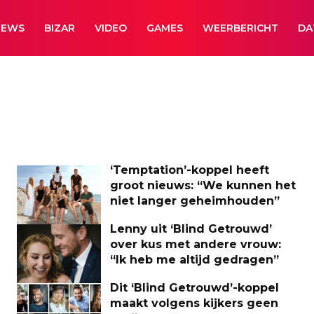
NEWS
BIZAR
VIDEO
GAMES
WEERBERICHT
DA
‘Temptation’-koppel heeft
groot nieuws: “We kunnen het
niet langer geheimhouden”
Lenny uit ‘Blind Getrouwd’
over kus met andere vrouw:
“Ik heb me altijd gedragen”
Dit ‘Blind Getrouwd’-koppel
maakt volgens kijkers geen