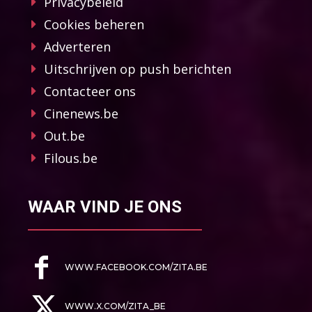
Privacybeleid
Cookies beheren
Adverteren
Uitschrijven op push berichten
Contacteer ons
Cinenews.be
Out.be
Filous.be
WAAR VIND JE ONS
WWW.FACEBOOK.COM/ZITA.BE
WWW.X.COM/ZITA_BE