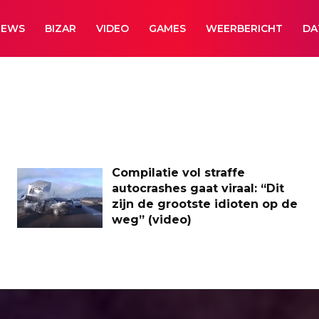
NEWS
BIZAR
VIDEO
GAMES
WEERBERICHT
DA
Compilatie vol straffe
autocrashes gaat viraal: “Dit
zijn de grootste idioten op de
weg” (video)