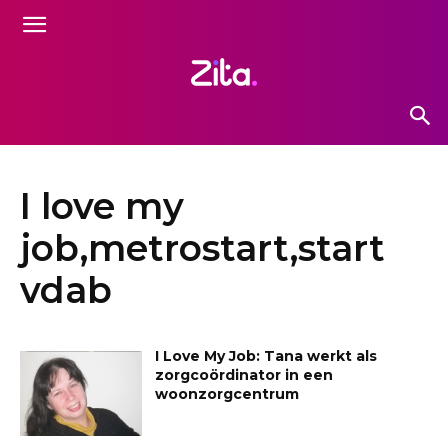
I love my
job,metrostart,start
vdab
I Love My Job: Tana werkt als
zorgcoördinator in een
woonzorgcentrum