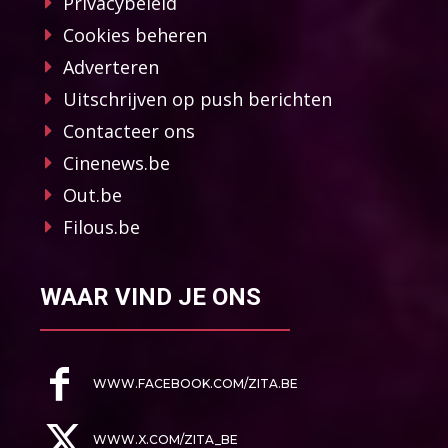
Privacybeleid
Cookies beheren
Adverteren
Uitschrijven op push berichten
Contacteer ons
Cinenews.be
Out.be
Filous.be
WAAR VIND JE ONS
WWW.FACEBOOK.COM/ZITA.BE
WWW.X.COM/ZITA_BE