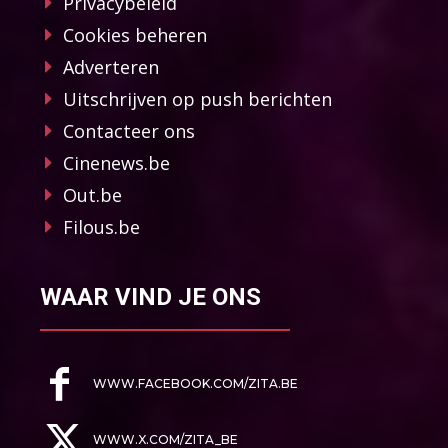
Privacybeleid
Cookies beheren
Adverteren
Uitschrijven op push berichten
Contacteer ons
Cinenews.be
Out.be
Filous.be
WAAR VIND JE ONS
WWW.FACEBOOK.COM/ZITA.BE
WWW.X.COM/ZITA_BE