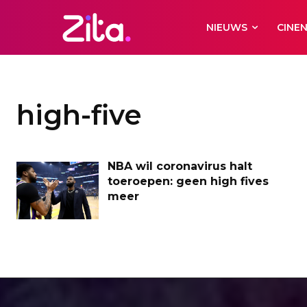
NIEUWS
CINE
high-five
NBA wil coronavirus halt
toeroepen: geen high fives
meer