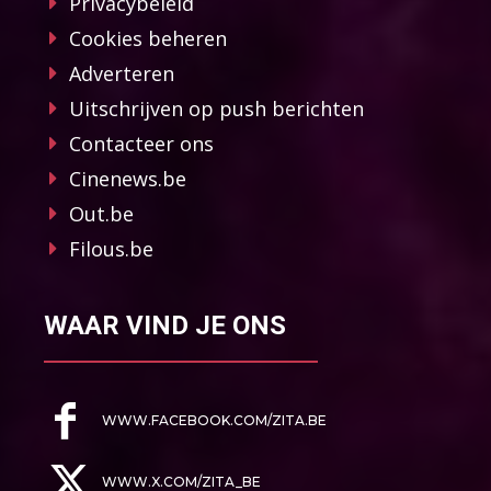
Privacybeleid
Cookies beheren
Adverteren
Uitschrijven op push berichten
Contacteer ons
Cinenews.be
Out.be
Filous.be
WAAR VIND JE ONS
WWW.FACEBOOK.COM/ZITA.BE
WWW.X.COM/ZITA_BE