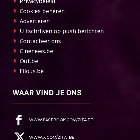
Privacybeleid
Cookies beheren
Adverteren
Uitschrijven op push berichten
Contacteer ons
Cinenews.be
Out.be
Filous.be
WAAR VIND JE ONS
WWW.FACEBOOK.COM/ZITA.BE
WWW.X.COM/ZITA_BE