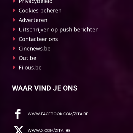
Privacybeleid
Cookies beheren
Adverteren
Uitschrijven op push berichten
Contacteer ons
Cinenews.be
Out.be
Filous.be
WAAR VIND JE ONS
WWW.FACEBOOK.COM/ZITA.BE
WWW.X.COM/ZITA_BE