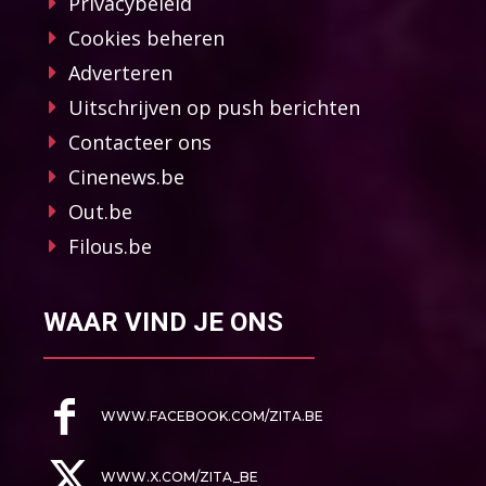
Privacybeleid
Cookies beheren
Adverteren
Uitschrijven op push berichten
Contacteer ons
Cinenews.be
Out.be
Filous.be
WAAR VIND JE ONS
WWW.FACEBOOK.COM/ZITA.BE
WWW.X.COM/ZITA_BE