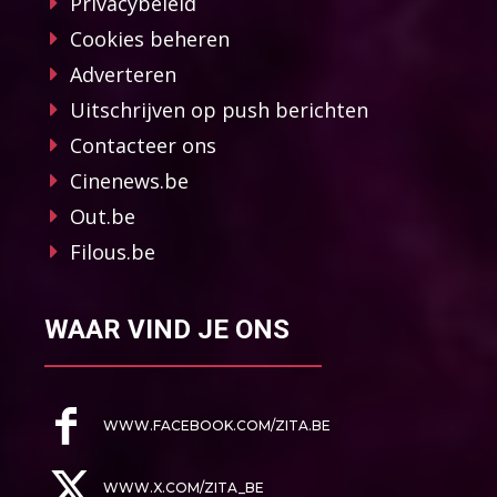
Privacybeleid
Cookies beheren
Adverteren
Uitschrijven op push berichten
Contacteer ons
Cinenews.be
Out.be
Filous.be
WAAR VIND JE ONS
WWW.FACEBOOK.COM/ZITA.BE
WWW.X.COM/ZITA_BE