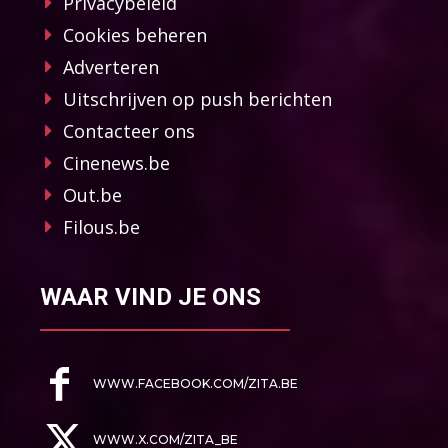
Privacybeleid
Cookies beheren
Adverteren
Uitschrijven op push berichten
Contacteer ons
Cinenews.be
Out.be
Filous.be
WAAR VIND JE ONS
WWW.FACEBOOK.COM/ZITA.BE
WWW.X.COM/ZITA_BE