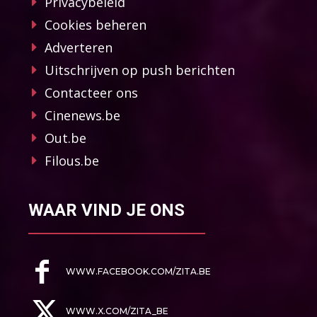
Privacybeleid
Cookies beheren
Adverteren
Uitschrijven op push berichten
Contacteer ons
Cinenews.be
Out.be
Filous.be
WAAR VIND JE ONS
WWW.FACEBOOK.COM/ZITA.BE
WWW.X.COM/ZITA_BE