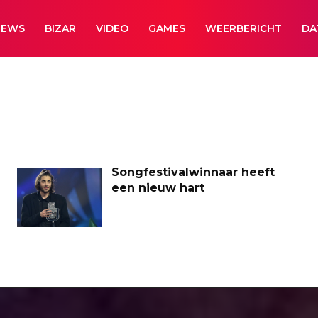
NEWS
BIZAR
VIDEO
GAMES
WEERBERICHT
DA
Songfestivalwinnaar heeft
een nieuw hart