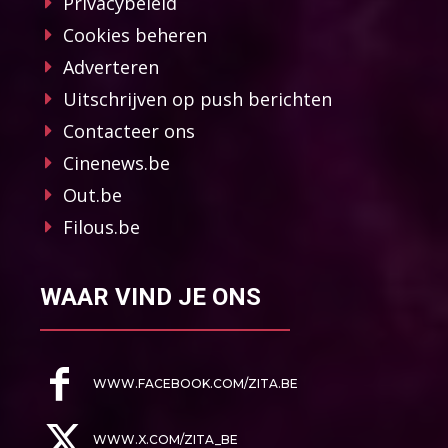
Privacybeleid
Cookies beheren
Adverteren
Uitschrijven op push berichten
Contacteer ons
Cinenews.be
Out.be
Filous.be
WAAR VIND JE ONS
WWW.FACEBOOK.COM/ZITA.BE
WWW.X.COM/ZITA_BE