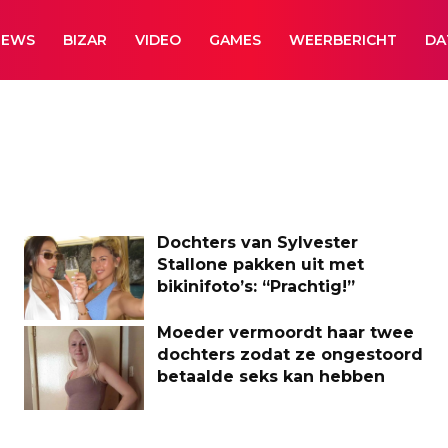
NEWS
BIZAR
VIDEO
GAMES
WEERBERICHT
DA
Dochters van Sylvester
Stallone pakken uit met
bikinifoto’s: “Prachtig!”
Moeder vermoordt haar twee
dochters zodat ze ongestoord
betaalde seks kan hebben