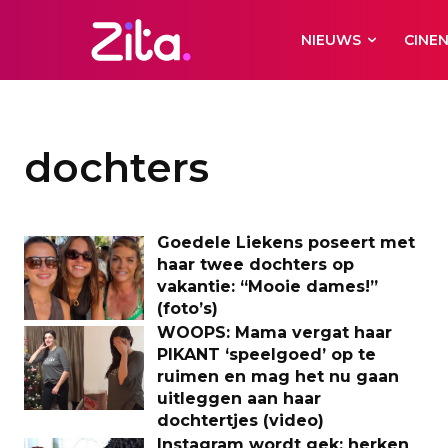
NIEUWS
CINE
dochters
Goedele Liekens poseert met
haar twee dochters op
vakantie: “Mooie dames!”
(foto’s)
WOOPS: Mama vergat haar
PIKANT ‘speelgoed’ op te
ruimen en mag het nu gaan
uitleggen aan haar
dochtertjes (video)
Instagram wordt gek: herken