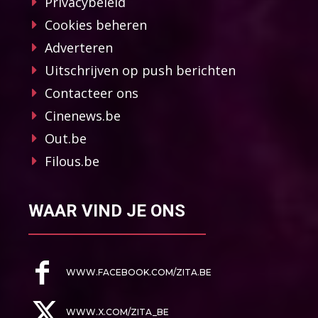
Privacybeleid
Cookies beheren
Adverteren
Uitschrijven op push berichten
Contacteer ons
Cinenews.be
Out.be
Filous.be
WAAR VIND JE ONS
WWW.FACEBOOK.COM/ZITA.BE
WWW.X.COM/ZITA_BE