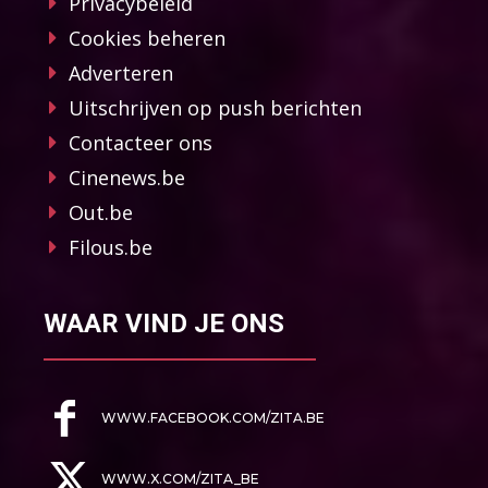
Privacybeleid
Cookies beheren
Adverteren
Uitschrijven op push berichten
Contacteer ons
Cinenews.be
Out.be
Filous.be
WAAR VIND JE ONS
WWW.FACEBOOK.COM/ZITA.BE
WWW.X.COM/ZITA_BE