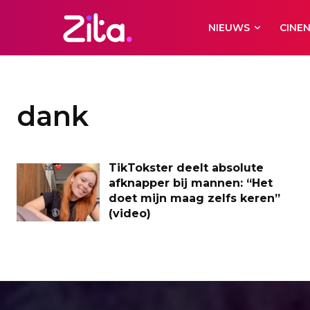
NIEUWS
CINE
dank
TikTokster deelt absolute
afknapper bij mannen: “Het
doet mijn maag zelfs keren”
(video)