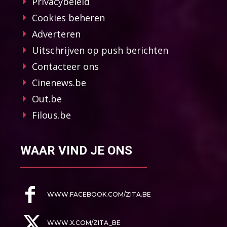
Privacybeleid
Cookies beheren
Adverteren
Uitschrijven op push berichten
Contacteer ons
Cinenews.be
Out.be
Filous.be
WAAR VIND JE ONS
WWW.FACEBOOK.COM/ZITA.BE
WWW.X.COM/ZITA_BE