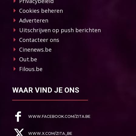
Privacybeleid
Cookies beheren
Adverteren
Uitschrijven op push berichten
Contacteer ons
Cinenews.be
Out.be
Filous.be
WAAR VIND JE ONS
WWW.FACEBOOK.COM/ZITA.BE
WWW.X.COM/ZITA_BE