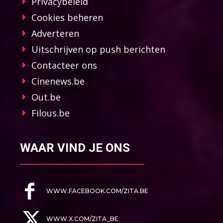
Privacybeleid
Cookies beheren
Adverteren
Uitschrijven op push berichten
Contacteer ons
Cinenews.be
Out.be
Filous.be
WAAR VIND JE ONS
WWW.FACEBOOK.COM/ZITA.BE
WWW.X.COM/ZITA_BE