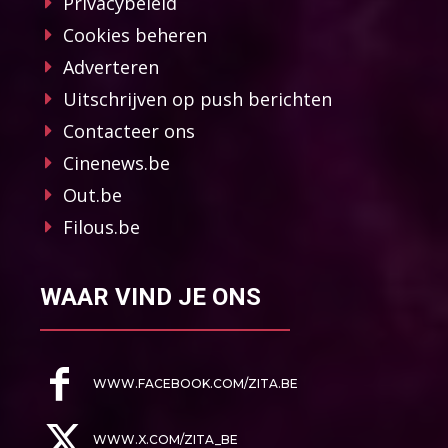
Privacybeleid
Cookies beheren
Adverteren
Uitschrijven op push berichten
Contacteer ons
Cinenews.be
Out.be
Filous.be
WAAR VIND JE ONS
WWW.FACEBOOK.COM/ZITA.BE
WWW.X.COM/ZITA_BE