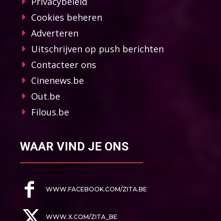
Privacybeleid
Cookies beheren
Adverteren
Uitschrijven op push berichten
Contacteer ons
Cinenews.be
Out.be
Filous.be
WAAR VIND JE ONS
WWW.FACEBOOK.COM/ZITA.BE
WWW.X.COM/ZITA_BE